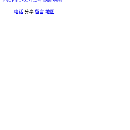
沪ICP备17017715号
网站地图
电话
分享
留言
地图