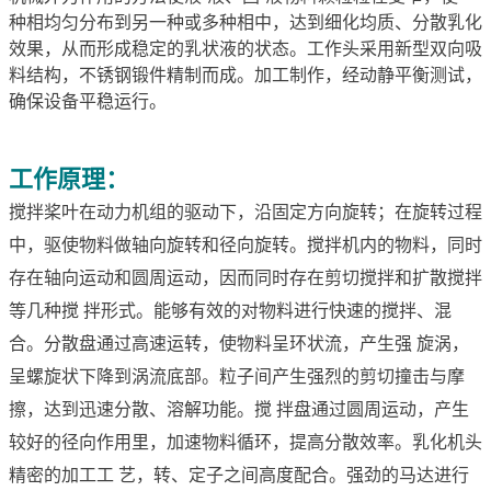
种相均匀分布到另一种或多种相中，达到细化均质、分散乳化
效果，从而形成稳定的乳状液的状态。工作头采用新型双向吸
料结构，不锈钢锻件精制而成。加工制作，经动静平衡测试，
确保设备平稳运行。
工作原理
：
搅拌桨叶在动力机组的驱动下，沿固定方向旋转；在旋转过程
中，驱使物料做轴向旋转和径向旋转。搅拌机内的物料，同时
存在轴向运动和圆周运动，因而同时存在剪切搅拌和扩散搅拌
等几种搅 拌形式。能够有效的对物料进行快速的搅拌、混
合。分散盘通过高速运转，使物料呈环状流，产生强 旋涡，
呈螺旋状下降到涡流底部。粒子间产生强烈的剪切撞击与摩
擦，达到迅速分散、溶解功能。搅 拌盘通过圆周运动，产生
较好的径向作用里，加速物料循环，提高分散效率。乳化机头
精密的加工工 艺，转、定子之间高度配合。强劲的马达进行