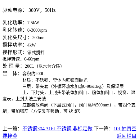
驱动电源： 380V；50Hz
乳化功率：
7.5kW
乳化转速：
0-3000rpm
乳化头尺寸：
200mm
搅拌功率：
4kW
搅拌形式：
锚式搅拌
搅拌转速：0-60rpm
处 理 量：
200L（以水为介质）
釜 体：
容积约200L
材质：不锈钢，釜体内壁镜面抛光
三层，带夹套（外循环热水加热0-90&deg;）及保温层
上、下封头，上封头带液体加料口、粉体加料口、视窗、温
度表，上封头法兰安装
底部装放料阀（下展式阀门，阀门离地500mm），带四个支
腿，带加强筋（方便叉车移动，可 拆 卸）
上一篇：
不锈钢304 316L不锈钢 非标定做
下一篇：
10L抽真空
搅拌釜
返回栏目